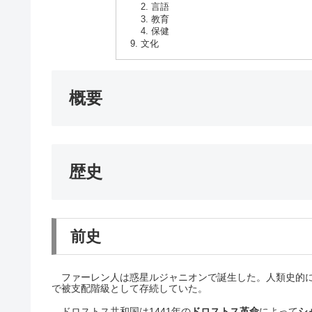
言語
教育
保健
文化
概要
歴史
前史
ファーレン人は惑星ルジャニオンで誕生した。人類史的に
で被支配階級として存続していた。
ドロストス共和国は1441年の
ドロストス革命
によって
シ