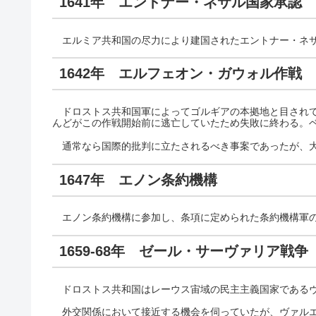
1641年 エントナー・ネサル国家承認
エルミア共和国の尽力により建国されたエントナー・ネサ
1642年 エルフェオン・ガウォル作戦
ドロストス共和国軍によってゴルギアの本拠地と目されて
んどがこの作戦開始前に逃亡していたため失敗に終わる。
通常なら国際的批判に立たされるべき事案であったが、大
1647年 エノン条約機構
エノン条約機構に参加し、条項に定められた条約機構軍の
1659-68年 ゼール・サーヴァリア戦争
ドロストス共和国はレーウス宙域の民主主義国家であるヴ
外交関係において接近する機会を伺っていたが、ヴァルエ