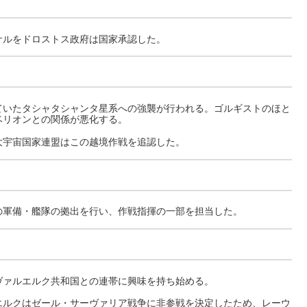
ルをドロストス政府は国家承認した。
いたタシャタシャンタ星系への強襲が行われる。ゴルギストのほと
ベリオンとの関係が悪化する。
宇宙国家連盟はこの越境作戦を追認した。
軍備・艦隊の拠出を行い、作戦指揮の一部を担当した。
ァルエルク共和国との連帯に興味を持ち始める。
ルクはゼール・サーヴァリア戦争に非参戦を決定したため、レーウ