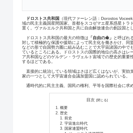
ドロストス共和国
（現代ファーレン語：Dorostos Voc
域の民主主義国星間国家。首都をスコゼマエ星系惑星トラ
置く。ヴァルエルク共和国と共に自由解放連合の創設国と
ドロストス共和国の最大の特徴は
「自由の傘」
と呼ばれ
対して積極的な保護や援助によって民主化を働きかけ、同
などの形で自国勢力圏に組み込むことで大宇宙諸国の中で
ているところにある。ドロストスの国際的地位の高さはレ
ア共和国などのゲルデン・ラヴェルト宙域での歴史的重要
するほどである。
直接的に統治している領域はさほど広くはないが、実効
家の一つとして大宇宙連合会議加盟国に認められている。
通時代的に民主主義、国民の権利、平等を国際社会に求
目次
概要
歴史
前史
宇宙進出時代
国家連盟時代