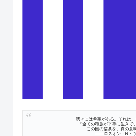
我々には希望がある。それは、
『全ての種族が平等に生きて
この国の信条を、真の意
――ロスオン・N・ウ