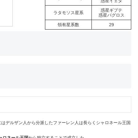
惑星イェダ
惑星ギプテ
ラタモソス星系
惑星パグロス
領有星系数
29
はデルザン人から分派したファーレン人は長らくシャロネール王国
ャロネール王国
から独立することで成立した。