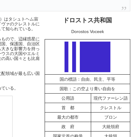
eek）はタシュトヘム宙
ドロストス共和国
ドヴァのクレストルに
して知られている。
Dorostos Voceek
るもので、辺縁惑星に
盟国、保護国、自治区
も大きな影響力を持っ
ーウスの大国やエルミ
性の高い国々とも比肩
支配領域が最も広い国
国の標語：自由、民主、平等
めている。
国歌：この空より青い自由を
公用語
現代ファーレン語
首 都
クレストル
最大の都市
ブロン
政 府
大統領府
国家元首の称号
大統領