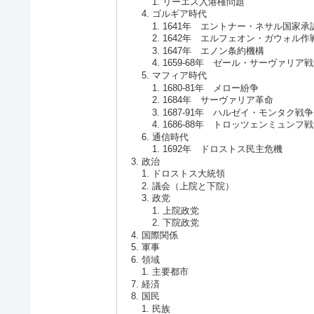
リーエス入港権問題
ゴルギア時代
1641年 エントナー・ネサル国家承
1642年 エルフェオン・ガウォル作
1647年 エノン条約機構
1659-68年 ゼール・サーヴァリア
マフィア時代
1680-81年 メロー紛争
1684年 サーヴァリア革命
1687-91年 ハルゼイ・モンタク戦争
1686-88年 トロッツェンミュンフ
通信時代
1692年 ドロストス民主危機
政治
ドロストス大統領
議会（上院と下院）
政党
上院政党
下院政党
国際関係
軍事
領域
主要都市
経済
国民
民族