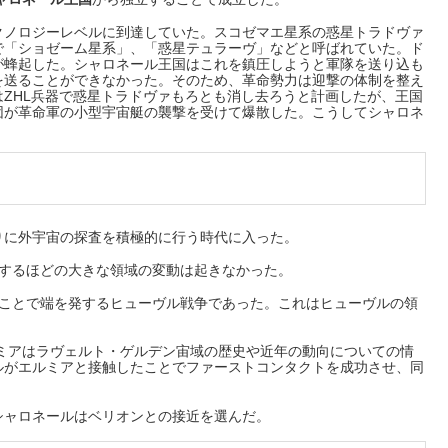
ノロジーレベルに到達していた。スコゼマエ星系の惑星トラドヴァ
で「ショゼーム星系」、「惑星テュラーヴ」などと呼ばれていた。ド
が蜂起した。シャロネール王国はこれを鎮圧しようと軍隊を送り込も
を送ることができなかった。そのため、革命勢力は迎撃の体制を整え
ZHL兵器で惑星トラドヴァもろとも消し去ろうと計画したが、王国
団が革命軍の小型宇宙艇の襲撃を受けて爆散した。こうしてシャロネ
に外宇宙の探査を積極的に行う時代に入った。
するほどの大きな領域の変動は起きなかった。
ことで端を発するヒューヴル戦争であった。これはヒューヴルの領
ミアはラヴェルト・ゲルデン宙域の歴史や近年の動向についての情
ルがエルミアと接触したことでファーストコンタクトを成功させ、同
ャロネールはベリオンとの接近を選んだ。