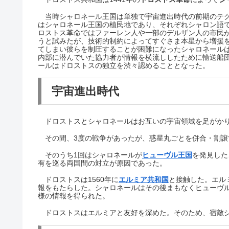
当時シャロネール王国は単独で宇宙進出時代の前期のテク
はシャロネール王国の植民地であり、それぞれシャロン語
ロストス革命ではファーレン人や一部のデルザン人の市民
うと試みたが、技術的制約によってすぐさま本星から増援
てしまい彼らを制圧することが困難になったシャロネールは
内部に潜んでいた協力者が情報を横流ししたために輸送船
ールはドロストスの独立を渋々認めることとなった。
宇宙進出時代
ドロストスとシャロネールはお互いの宇宙領域を足がかり
その間、3度の戦争があったが、惑星丸ごとを併合・割譲
そのうち1回はシャロネールが
ヒューヴル王国
を発見した
有を巡る両国間の対立が原因であった。
ドロストスは1560年に
エルミア共和国
と接触した。エル
報をもたらした。シャロネールはその後まもなくヒューヴ
様の情報を得られた。
ドロストスはエルミアと友好を深めた。そのため、宿敵シ