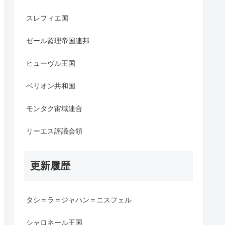
スレフィエ国
ゼール監理帝国連邦
ヒューヴル王国
ベリオン共和国
モンタク宙域連合
リーエス評議会領
更新履歴
タシ＝ラ＝ジャハン＝ニスフェル
シャロネール王国