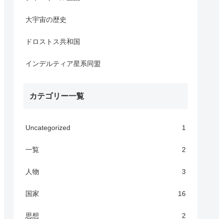
大宇宙の歴史
ドロストス共和国
インデルティア星系同盟
カテゴリー一覧
Uncategorized
1
一覧
2
人物
3
国家
16
思想
2