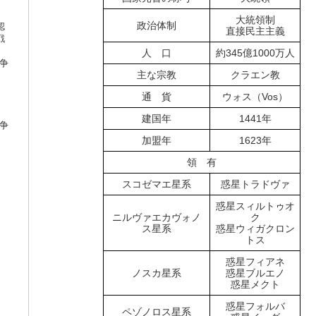
大統領制
政治体制
認
直接民主主義
戦
人 口
約345億1000万人
戦争
主な宗教
クラエン教
通 貨
ウォス（Vos）
建国年
1441年
戦争
加盟年
1623年
領 有
スコゼマエ星系
惑星トラドヴァ
惑星スィルトゥオ
ニルヴァエカヴォノ
ク
ス星系
惑星ウィガクロン
トス
惑星フィアネ
ノスカ星系
惑星ブルエノ
惑星メクト
惑星フォルバ
ペゾノロス星系