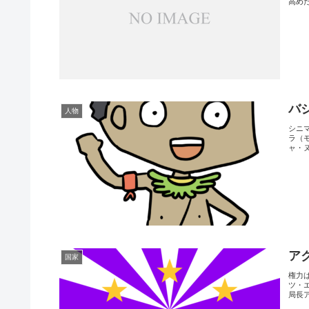
高め
バ
人物
シニ
ラ（
ャ・ヌ
ア
国家
権力
ツ・
局長アク