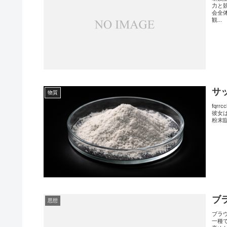
力と
会全
観...
サ
物質
fqr
彼女は
粉末
ブ
思想
ブラ
一種