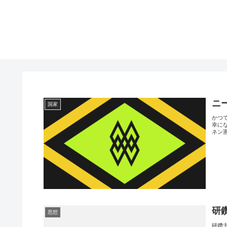
ニ
国家
かつ
幸に
ネン憲
研
思想
研鑽