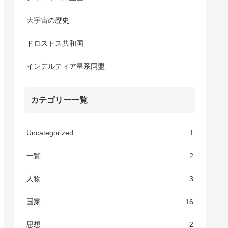
大宇宙の歴史
ドロストス共和国
インデルティア星系同盟
カテゴリー一覧
Uncategorized
1
一覧
2
人物
3
国家
16
思想
2