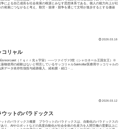
競争による自己成長を社会発展の根源とみなす思想体系である。個人の能力向上が社
体の発展につながると考え、勤労・規律・競争を通じて文明が進歩するとする価値
2026.03.16
ッコリャル
rcclûsreorcaiet（ｆｑｒｒ光ｓ宇宙）――ツァイヴァ3世（シャロネール王国女王）※
薬物使用の経験はないと明言しているサッコリャルSakkollar医療用サッコリャルの
臨床データ依存性強投与経路吸入、経粘膜・経口・...
2026.03.12
ラウットのパラドックス
ウットのパラドックス概要 ブラウットのパラドックスは、自動化のパラドックスの
であり、AIやロボットなどの高度自動化が社会全体の生産力を人間労働の需要以上に