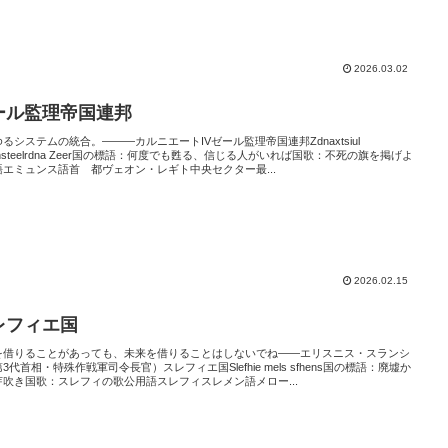
2026.03.02
ール監理帝国連邦
るシステムの統合。―――カルニエートIVゼール監理帝国連邦Zdnaxtsiul
unsteelrdna Zeer国の標語：何度でも甦る、信じる人がいれば国歌：不死の旗を掲げよ
語エミュンス語首 都ヴェオン・レギト中央セクター最...
2026.02.15
レフィエ国
を借りることがあっても、未来を借りることはしないでね――エリスニス・スランシ
3代首相・特殊作戦軍司令長官）スレフィエ国Slefhie mels sfhens国の標語：廃墟か
芽吹き国歌：スレフィの歌公用語スレフィスレメン語メロー...