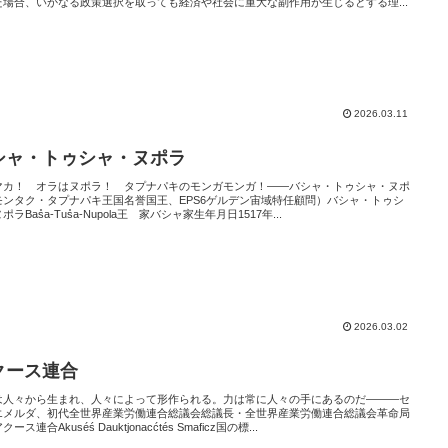
た場合、いかなる政策選択を取っても経済や社会に重大な副作用が生じるとする理...
2026.03.11
シャ・トゥシャ・ヌポラ
マカ！ オラはヌポラ！ タプナパキのモンガモンガ！――バシャ・トゥシャ・ヌポ
モンタク・タプナパキ王国名誉国王、EPS6ゲルデン宙域特任顧問）バシャ・トゥシ
ポラBas̊a-Tus̊a-Nupola王 家バシャ家生年月日1517年...
2026.03.02
クース連合
は人々から生まれ、人々によって形作られる。力は常に人々の手にあるのだ―――セ
エメルダ、初代全世界産業労働連合総議会総議長・全世界産業労働連合総議会革命局
ース連合Akuséś Dauktjonacćtés Smaficz国の標...