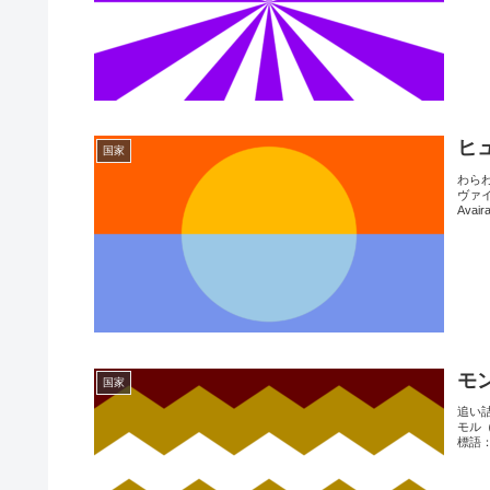
ヒ
国家
わら
ヴァ
Avai
モ
国家
追い
モル（
標語