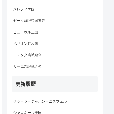
スレフィエ国
ゼール監理帝国連邦
ヒューヴル王国
ベリオン共和国
モンタク宙域連合
リーエス評議会領
更新履歴
タシ＝ラ＝ジャハン＝ニスフェル
シャロネール王国