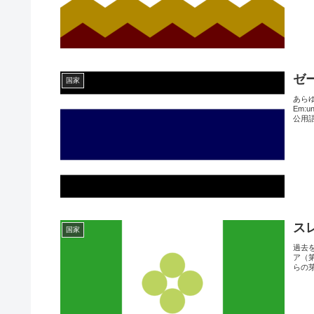
ゼ
国家
あらゆ
Em:
公用
ス
国家
過去
ア（第
らの